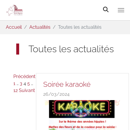
Aller au contenu principal
Vous êtes ici:
Accueil
Actualités
Toutes les actualités
Toutes les actualités
Précédent
Soirée karaoké
1
…
3
4
5
…
12
Suivant
26/03/2024