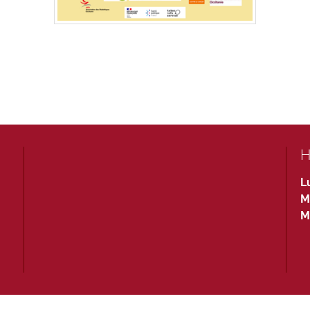
H
L
M
M